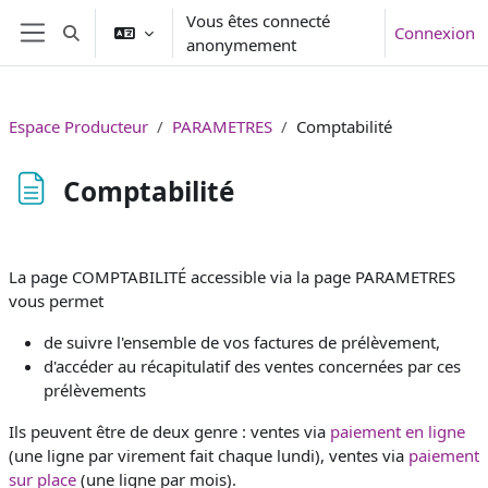
Passer au contenu principal
Vous êtes connecté
Connexion
Activer/désactiver la saisie de recherche
anonymement
Panneau latéral
Espace Producteur
PARAMETRES
Comptabilité
Comptabilité
Conditions d’achèvement
La page COMPTABILITÉ accessible via la page PARAMETRES
vous permet
de suivre l'ensemble de vos factures de prélèvement,
d'accéder au récapitulatif des ventes concernées par ces
prélèvements
Ils peuvent être de deux genre : ventes via
paiement en ligne
(une ligne par virement fait chaque lundi), ventes via
paiement
sur place
(une ligne par mois).