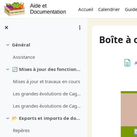
Passer au contenu principal
Accueil
Calendrier
Guide
Boîte à 
Général
Replier
Assistance
A
🔄 Mises à jour des fonctions Cagette
Replier
Mises à jour et travaux en cours
Les grandes évolutions de Cagette - 2023/2024
Les grandes évolutions de Cagette - 2024/2025
📂 Exports et imports de données
Replier
Repères
