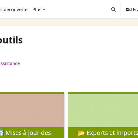
s découverte
Plus
Fra
Activer/désac
outils
ssistance
 Mises à jour des
📂 Exports et import