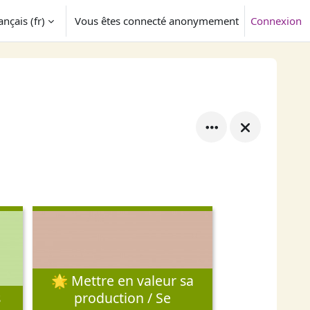
nçais ‎(fr)‎
Vous êtes connecté anonymement
Connexion
tiver la saisie de recherche
🌟 Mettre en valeur sa
s
production / Se