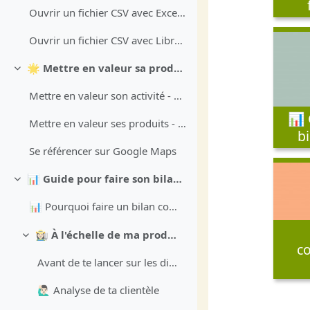
Ouvrir un fichier CSV avec Excel 2016
Ouvrir un fichier CSV avec Libre Office
🌟 Mettre en valeur sa production / Se rendre visible
Replier
Mettre en valeur son activité - conseils d'un photographe (vidéos)
📊 
Mettre en valeur ses produits - conseils d'une photographe (vidéo)
b
Se référencer sur Google Maps
📊 Guide pour faire son bilan annuel Cagette
Replier
📊 Pourquoi faire un bilan commercial annuel ? Pren...
👩🏻‍🌾 À l'échelle de ma production
Replier
c
Avant de te lancer sur les différents types d'anal...
🙋🏻‍♂️ Analyse de ta clientèle