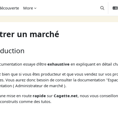
découverte
More
Toggle se
trer un marché
oduction
cumentation essaye d'être
exhaustive
en expliquant en détail ch
 bien que si vous êtes producteur et que vous vendez sur vos p
es. Vous aurez donc besoin de consulter la documentation "Espac
ation ( Administrateur de marché ).
une mise en route
rapide
sur
Cagette.net
, nous vous conseillo
 construits comme des tutos.