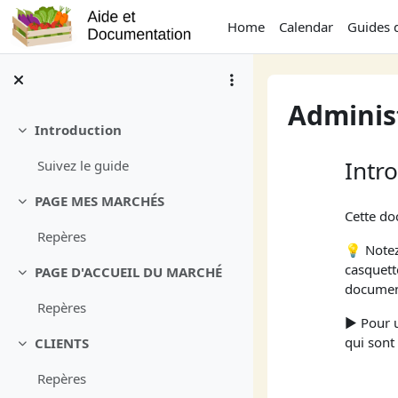
Skip to main content
Home
Calendar
Guides 
Adminis
Introduction
Collapse
Intr
Suivez le guide
PAGE MES MARCHÉS
Collapse
Cette do
Repères
💡 Notez
casquett
PAGE D'ACCUEIL DU MARCHÉ
Collapse
document
Repères
▶️ Pour 
qui sont
CLIENTS
Collapse
Repères